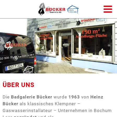
Badgestalter
Meister der Elemente
Wärme
ÜBER UNS
Trinkwasserhygiene
Die
Badgalerie Bücker
wurde
1963
von
Heinz
Energieausweis
Bücker
als klassisches Klempner –
Gaswasserinstallateur – Unternehmen in Bochum