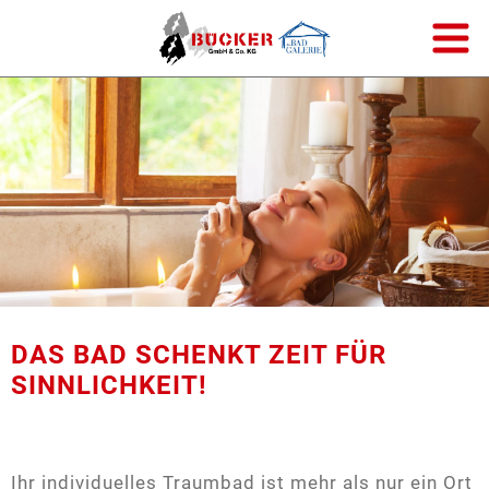
Badgestalter
Meister der Elemente
Wärme
DAS BAD SCHENKT ZEIT FÜR
SINNLICHKEIT!
Trinkwasserhygiene
Energieausweis
Ihr individuelles Traumbad ist mehr als nur ein Ort